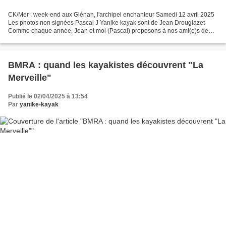
CK/Mer : week-end aux Glénan, l'archipel enchanteur Samedi 12 avril 2025
Les photos non signées Pascal J Yanike kayak sont de Jean Drouglazet
Comme chaque année, Jean et moi (Pascal) proposons à nos ami(e)s de
CK/Mer (www.ckmer.org) un week-end de découverte...
BMRA : quand les kayakistes découvrent "La
Merveille"
Publié le 02/04/2025 à 13:54
Par
yanike-kayak