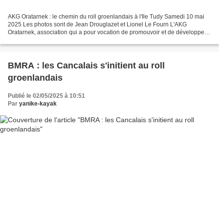
AKG Oratarnek : le chemin du roll groenlandais à l'Ile Tudy Samedi 10 mai
2025 Les photos sont de Jean Drouglazet et Lionel Le Fourn L'AKG
Oratarnek, association qui a pour vocation de promouvoir et de développer
la pratique du roll groenlandais, organise...
BMRA : les Cancalais s'initient au roll
groenlandais
Publié le 02/05/2025 à 10:51
Par
yanike-kayak