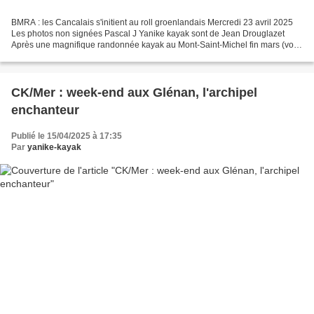
BMRA : les Cancalais s'initient au roll groenlandais Mercredi 23 avril 2025
Les photos non signées Pascal J Yanike kayak sont de Jean Drouglazet
Après une magnifique randonnée kayak au Mont-Saint-Michel fin mars (voir
article sur ce blog), nous avions...
CK/Mer : week-end aux Glénan, l'archipel
enchanteur
Publié le 15/04/2025 à 17:35
Par
yanike-kayak