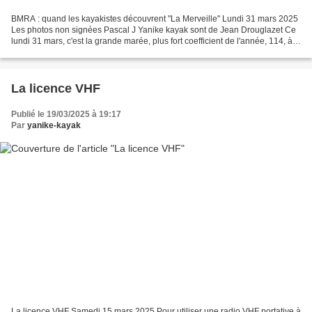
BMRA : quand les kayakistes découvrent "La Merveille" Lundi 31 mars 2025
Les photos non signées Pascal J Yanike kayak sont de Jean Drouglazet Ce
lundi 31 mars, c'est la grande marée, plus fort coefficient de l'année, 114, à
9h26. Nos amis du club de 3S...
La licence VHF
Publié le 19/03/2025 à 19:17
Par
yanike-kayak
La licence VHF Samedi 15 mars 2025 Pour utiliser une radio VHF portative à