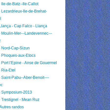
 Ile-de-Batz--Ile-Callot
 Lezardrieux-Ile-de-Brehat-
l
lança - Cap Falco - Llança
 Moulin-Mer---Landevennec---
z
- Nord-Cap-Sizun
- Phoques-aux-Etocs
 Port l'Epine - Anse de Gouermel
 Ria-Etel
 Saint-Pabu--Aber-Benoit----
ec
- Symposium-2013
 Trestignel - Mean Ruz
Autres randos