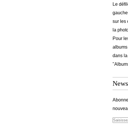
Le défi
gauche 
sur les
la phot
Pour les
albums 
dans la
"Album
Newsl
Abonnez
nouveau