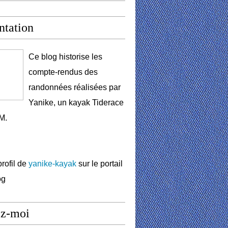
ntation
Ce blog historise les
compte-rendus des
randonnées réalisées par
Yanike, un kayak Tiderace
M.
profil de
yanike-kayak
sur le portail
og
ez-moi