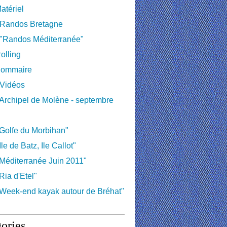
atériel
 Randos Bretagne
 "Randos Méditerranée"
olling
ommaire
 Vidéos
Archipel de Molène - septembre
Golfe du Morbihan"
le de Batz, Ile Callot"
Méditerranée Juin 2011"
Ria d'Etel"
Week-end kayak autour de Bréhat"
ories