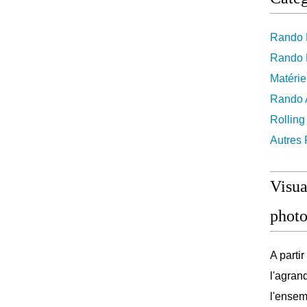
Rando 
Rando 
Matérie
Rando A
Rolling
Autres
Visua
photo
A parti
l'agran
l'ensem