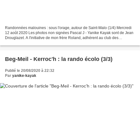
Randonnées malouines : sous l'orage, autour de Saint-Malo (1/4) Mercredi
12 août 2020 Les photos non signées Pascal J - Yanike Kayak sont de Jean
Drouglazet. A l'initiative de mon frère Roland, adhérent au club des
Corsaires Malouins, Jean et moi sommes...
Beg-Meil - Kerroc'h : la rando écolo (3/3)
Publié le 20/08/2020 à 22:32
Par
yanike-kayak