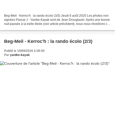
Beg-Meil - Kerroc'h : la rando écolo (3/3) Jeudi 6 août 2020 Les photos non
signées Pascal J - Yanike Kayak sont de Jean Drouglazet. Après une bonne
nuit passée à la belle étoile (voir article précédent), nous nous réveillons ce
jeudi matin dans le brouillard....
Beg-Meil - Kerroc'h : la rando écolo (2/3)
Publié le 19/08/2020 à 08:50
Par
yanike-kayak