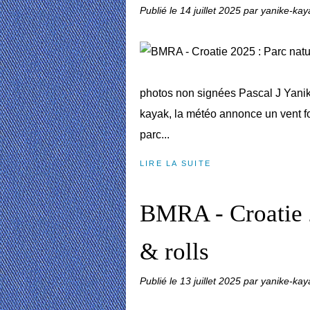
Publié le
14 juillet 2025
par yanike-kay
photos non signées Pascal J Yanik
kayak, la météo annonce un vent fort
parc...
LIRE LA SUITE
BMRA - Croatie 2
& rolls
Publié le
13 juillet 2025
par yanike-kay