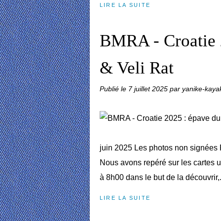
LIRE LA SUITE
BMRA - Croatie 
& Veli Rat
Publié le
7 juillet 2025
par yanike-kaya
juin 2025 Les photos non signées 
Nous avons repéré sur les cartes 
à 8h00 dans le but de la découvrir,.
LIRE LA SUITE