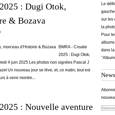
2025 : Dugi Otok,
Le défi
gauche 
ire & Bozava
sur les
la phot
k
Pour les
albums 
BMRA - Croatie
dans la
2025 : Dugi Otok,
"Album
edi 4 juin 2025 Les photos non signées Pascal J
et Un nouveau jour se lève, et, ce matin, tout est
Newsl
rs à venir montre...
Abonnez
nouveau
2025 : Nouvelle aventure