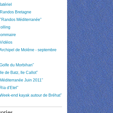
atériel
 Randos Bretagne
 "Randos Méditerranée"
olling
ommaire
 Vidéos
Archipel de Molène - septembre
Golfe du Morbihan"
le de Batz, Ile Callot"
Méditerranée Juin 2011"
Ria d'Etel"
Week-end kayak autour de Bréhat"
ories