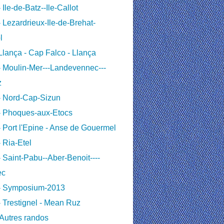
 Ile-de-Batz--Ile-Callot
 Lezardrieux-Ile-de-Brehat-
l
lança - Cap Falco - Llança
 Moulin-Mer---Landevennec---
z
- Nord-Cap-Sizun
- Phoques-aux-Etocs
 Port l'Epine - Anse de Gouermel
 Ria-Etel
 Saint-Pabu--Aber-Benoit----
ec
- Symposium-2013
 Trestignel - Mean Ruz
Autres randos