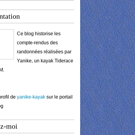
ntation
Ce blog historise les
compte-rendus des
randonnées réalisées par
Yanike, un kayak Tiderace
M.
profil de
yanike-kayak
sur le portail
og
ez-moi