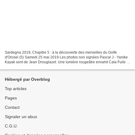
Sardegna 2019, Chapitre 5 : à la découverte des merveilles du Golfe
d'Orosei (5) Samedi 25 mai 2019 Les photos non signées Pascal J - Yanike
Kayak sont de Jean Drouglazet. Une lumière rougeâtre envahit Cala Fuile e
Mare; le soleil se lève, nous offrant...
Hébergé par Overblog
Top articles
Pages
Contact
Signaler un abus
C.G.U.