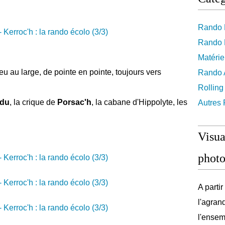
Rando 
Rando 
Matérie
u au large, de pointe en pointe, toujours vers
Rando A
Rolling
ldu
, la crique de
Porsac'h
, la cabane d'Hippolyte, les
Autres
Visua
photo
A parti
l'agran
l'ensem