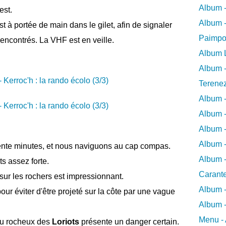
Album -
est.
Album -
est à portée de main dans le gilet, afin de signaler
Paimpo
encontrés. La VHF est en veille.
Album L
Album -
Terene
Album 
Album 
Album -
Album -
rente minutes, et nous naviguons au cap compas.
Album -
ts assez forte.
Carant
sur les rochers est impressionnant.
Album 
ur éviter d'être projeté sur la côte par une vague
Album -
Menu - 
eau rocheux des
Loriots
présente un danger certain.