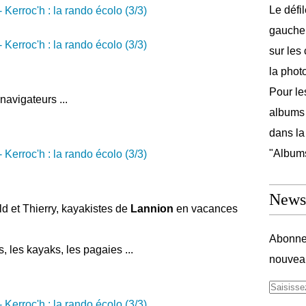
Le défi
gauche 
sur les
la phot
Pour les
avigateurs ...
albums 
dans la
"Album
Newsl
ld et Thierry, kayakistes de
Lannion
en vacances
Abonnez
les kayaks, les pagaies ...
nouveau