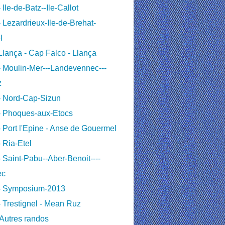
 Ile-de-Batz--Ile-Callot
 Lezardrieux-Ile-de-Brehat-
l
lança - Cap Falco - Llança
 Moulin-Mer---Landevennec---
z
- Nord-Cap-Sizun
- Phoques-aux-Etocs
 Port l'Epine - Anse de Gouermel
 Ria-Etel
 Saint-Pabu--Aber-Benoit----
ec
- Symposium-2013
 Trestignel - Mean Ruz
Autres randos