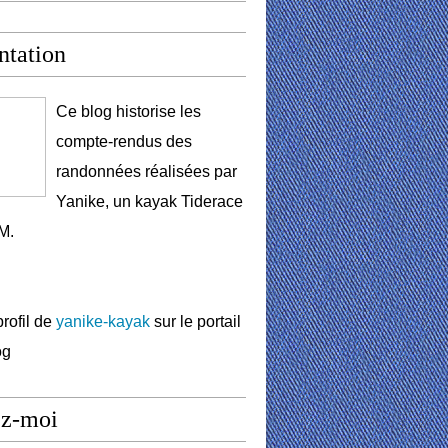
ntation
Ce blog historise les
compte-rendus des
randonnées réalisées par
Yanike, un kayak Tiderace
M.
profil de
yanike-kayak
sur le portail
og
ez-moi