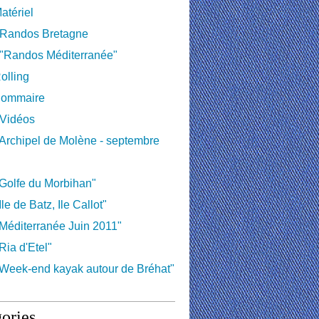
atériel
 Randos Bretagne
 "Randos Méditerranée"
olling
ommaire
 Vidéos
Archipel de Molène - septembre
Golfe du Morbihan"
le de Batz, Ile Callot"
Méditerranée Juin 2011"
Ria d'Etel"
Week-end kayak autour de Bréhat"
ories