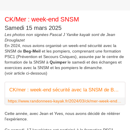
CK/Mer : week-end SNSM
Samedi 15 mars 2025
Les photos non signées Pascal J Yanike kayak sont de Jean
Drouglazet
En 2024, nous avions organisé un week-end sécurité avec la
SNSM de
Beg-Meil
et les pompiers, comprenant une formation
PSC1 (Prévention et Secours Civiques), assurée par le centre de
formation de la SNSM à
Quimper
le samedi et des échanges et
exercices avec la SNSM et les pompiers le dimanche.
(voir article ci-dessous)
CK/mer : week-end sécurité avec la SNSM de Beg-Meil et les pompiers - Randonnées kayak : les balades de Yanike
https://www.randonnees-kayak.fr/2024/03/ck/mer-week-end-securite-avec-la-snsm-de-beg-meil-et-les-pompiers.html
Cette année, avec Jean et Yves, nous avons décidé de réitérer
l'expérience.