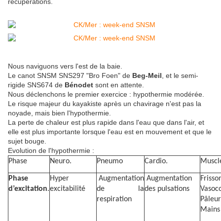
récupérations.
Nous naviguons vers l'est de la baie.
Le canot SNSM
SNS297 "Bro Foen" de
Beg-Meil
, et le semi-
rigide SNS674 de
Bénodet
sont en attente.
Nous déclenchons le premier exercice : hypothermie modérée.
Le risque majeur du kayakiste après un chavirage n'est pas la
noyade, mais bien l'hypothermie.
La perte de chaleur est plus rapide dans l'eau que dans l'air, et
elle est plus importante lorsque l'eau est en mouvement et que le
sujet bouge.
Evolution de l'hypothermie :
Phase
Neuro.
Pneumo
Cardio.
Muscl
Phase
Hyper
Augmentation
Augmentation
Frisso
d’excitation
.
excitabilité
de la
des pulsations
Vasoco
respiration
Pâleur
Mains 