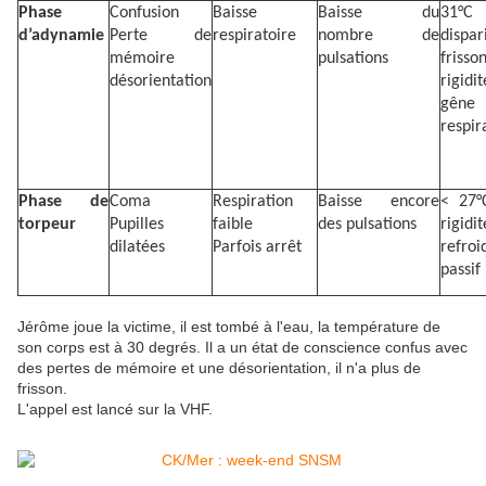
Phase
Confusion
Baisse
Baisse du
31°C
d’adynamie
Perte de
respiratoire
nombre de
dispa
mémoire
pulsations
frisso
désorientation
rigidit
gêne
respir
Phase de
Coma
Respiration
Baisse encore
< 27°
torpeur
Pupilles
faible
des pulsations
rigidit
dilatées
Parfois arrêt
refroi
passif
Jérôme joue la victime, il est tombé à l'eau, la température de
son corps est à 30 degrés. Il a un état de conscience confus avec
des pertes de mémoire et une désorientation
, il n'a plus de
frisson.
L'appel est lancé sur la VHF.