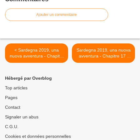
Ajouter un commentaire
< Sardegna 2019, una
Sardegna 2019, una nuova
nuova avventura - Chapitre
avventura - Chapitre 17 -
15 - Tour de la Maddalena,
Vers Porto Torres, via
contrarié par le vent
Castelsardo >
Hébergé par Overblog
Top articles
Pages
Contact
Signaler un abus
C.G.U.
Cookies et données personnelles