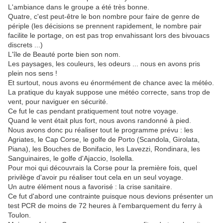
L'ambiance dans le groupe a été très bonne.
Quatre, c'est peut-être le bon nombre pour faire de genre de
périple (les décisions se prennent rapidement, le nombre pair
facilite le portage, on est pas trop envahissant lors des bivouacs
discrets ...)
L'île de Beauté porte bien son nom.
Les paysages, les couleurs, les odeurs ... nous en avons pris
plein nos sens !
Et surtout, nous avons eu énormément de chance avec la météo.
La pratique du kayak suppose une météo correcte, sans trop de
vent, pour naviguer en sécurité.
Ce fut le cas pendant pratiquement tout notre voyage.
Quand le vent était plus fort, nous avons randonné à pied.
Nous avons donc pu réaliser tout le programme prévu : les
Agriates, le Cap Corse, le golfe de Porto (Scandola, Girolata,
Piana), les Bouches de Bonifacio, les Lavezzi, Rondinara, les
Sanguinaires, le golfe d'Ajaccio, Isolella.
Pour moi qui découvrais la Corse pour la première fois, quel
privilège d'avoir pu réaliser tout cela en un seul voyage.
Un autre élément nous a favorisé : la crise sanitaire.
Ce fut d'abord une contrainte puisque nous devions présenter un
test PCR de moins de 72 heures à l'embarquement du ferry à
Toulon.