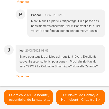
Répondre
P
Pascal
21/08/2021 12:01
Merci Mark. Le plaisir était partagé. On a passé des
bons moments ensemble. <br /> Bon vent à toi aussi.
<br /> Et peut-être un jour en Irlande !<br /> Pascal
J
joel
20/08/2021 08:03
Bravo pour tous les articles qui nous font rêver . Excellents
souvenirs à consulter ici pour vous 4 . Prochain trip Kayak
sera ?????? La Colombie Britannique? Nouvelle Zélande?
Répondre
< Corsica 2021, la beauté,
Le Blavet, de Pontivy à
essentielle, de la nature -
Hennebont - Chapitre 1 >
Chapitre 19 : Ajaccio et
Isolella