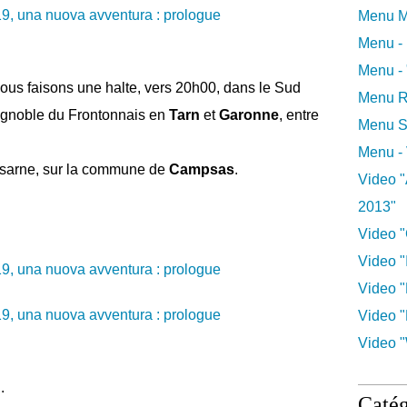
Menu M
Menu -
Menu -
us faisons une halte, vers 20h00, d
ans le Sud
Menu R
vignoble du Frontonnais en
Tarn
et
Garonne
, entre
Menu S
Menu -
sarne, sur la commune de
Campsas
.
Video "
2013"
Video "
Video "I
Video "
Video "
Video "
.
Catég