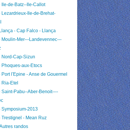
 Ile-de-Batz--Ile-Callot
 Lezardrieux-Ile-de-Brehat-
l
lança - Cap Falco - Llança
 Moulin-Mer---Landevennec---
z
- Nord-Cap-Sizun
- Phoques-aux-Etocs
 Port l'Epine - Anse de Gouermel
 Ria-Etel
 Saint-Pabu--Aber-Benoit----
ec
- Symposium-2013
 Trestignel - Mean Ruz
Autres randos