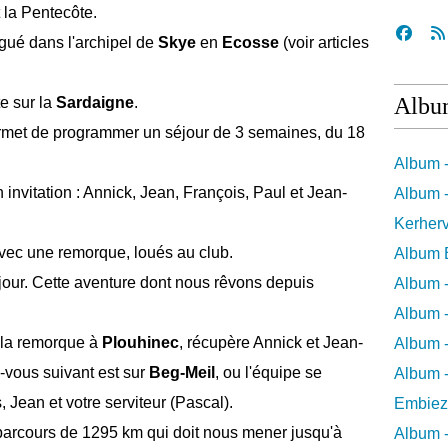
t la Pentecôte.
gué dans l'archipel de
Skye
en
Ecosse
(voir articles
Albu
te sur la
Sardaigne
.
met de programmer un séjour de 3 semaines, du 18
Album 
nvitation : Annick, Jean, François, Paul et Jean-
Album -
Kerher
avec une remorque, loués au club.
Album 
 jour. Cette aventure dont nous rêvons depuis
Album 
Album -
t la remorque à
Plouhinec
, récupère Annick et Jean-
Album -
-vous suivant est sur
Beg-Meil
, ou l'équipe se
Album -
 Jean et votre serviteur (Pascal).
Embiez
arcours de 1295 km qui doit nous mener jusqu'à
Album -