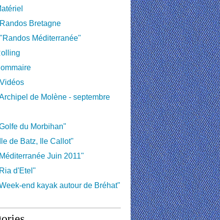
atériel
 Randos Bretagne
 "Randos Méditerranée"
olling
ommaire
 Vidéos
Archipel de Molène - septembre
Golfe du Morbihan"
le de Batz, Ile Callot"
Méditerranée Juin 2011"
Ria d'Etel"
Week-end kayak autour de Bréhat"
ories