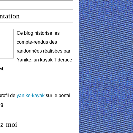
ntation
Ce blog historise les
compte-rendus des
randonnées réalisées par
Yanike, un kayak Tiderace
M.
profil de
yanike-kayak
sur le portail
og
ez-moi