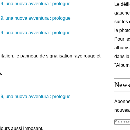
Le défi
gauche 
sur les
la phot
Pour les
albums 
 italien, le panneau de signalisation rayé rouge et
dans la
"Album
.
Newsl
Abonnez
nouveau
.
ujours aussi imposant.