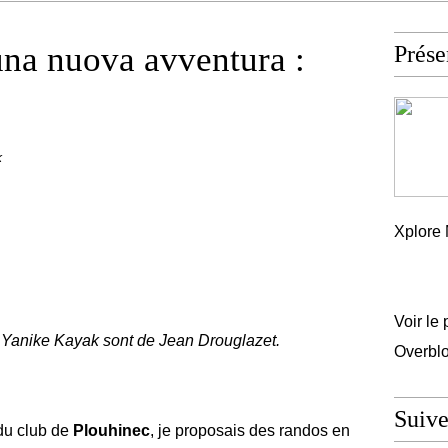
na nuova avventura :
Prése
k
Xplore 
Voir le 
 Yanike Kayak sont de Jean Drouglazet.
Overbl
Suiv
du club de
Plouhinec
, je proposais des randos en