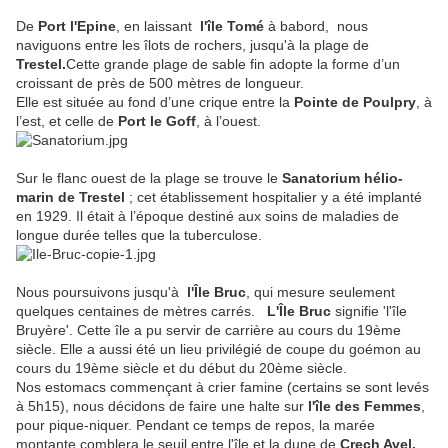
De
Port l'Epine
, en laissant
l'île Tomé
à babord, nous
naviguons entre les îlots de rochers, jusqu'à la plage de
Trestel.
Cette grande plage de sable fin adopte la forme d’un
croissant de près de 500 mètres de longueur.
Elle est située au fond d’une crique entre la
Pointe de Poulpry
, à
l’est, et celle de
Port le Goff
, à l’ouest.
Sur le flanc ouest de la plage se trouve le
Sanatorium hélio-
marin de Trestel
; cet établissement hospitalier y a été implanté
en 1929. Il était à l’époque destiné aux soins de maladies de
longue durée telles que la tuberculose.
Nous poursuivons jusqu'à
l'Île Bruc
, qui mesure seulement
quelques centaines de mètres carrés.
L'Île Bruc
signifie 'l'île
Bruyère'. Cette île a pu servir de carrière au cours du 19ème
siècle. Elle
a aussi été un lieu privilégié de coupe du goémon au
cours du 19ème siècle et du début du 20ème siècle.
Nos estomacs commençant à crier famine (certains se sont levés
à 5h15), nous décidons de faire une halte sur
l'île des Femmes
,
pour pique-niquer. Pendant ce temps de repos, la marée
montante comblera le seuil entre l'île et la dune de
Crech Avel.