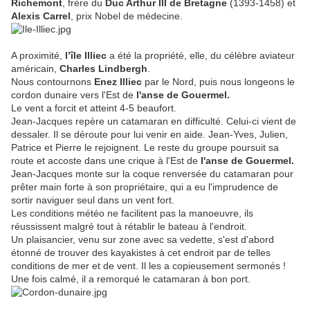
Richemont
, frère du
Duc Arthur III de Bretagne
(1393-1458) et
Alexis Carrel
, prix Nobel de médecine.
A proximité,
l’île Illiec
a été la propriété, elle, du célèbre aviateur
américain,
Charles Lindbergh
.
Nous contournons
Enez Illiec
par le Nord, puis nous longeons le
cordon dunaire vers l'Est de
l'anse de Gouermel.
Le vent a forcit et atteint 4-5 beaufort.
Jean-Jacques repère un catamaran en difficulté. Celui-ci vient de
dessaler. Il se déroute pour lui venir en aide. Jean-Yves, Julien,
Patrice et Pierre le rejoignent. Le reste du groupe poursuit sa
route et accoste dans une crique à l'Est de
l'anse de Gouermel.
Jean-Jacques monte sur la coque renversée du catamaran pour
prêter main forte à son propriétaire, qui a eu l'imprudence de
sortir naviguer seul dans un vent fort.
Les conditions météo ne facilitent pas la manoeuvre, ils
réussissent malgré tout à rétablir le bateau à l'endroit.
Un plaisancier, venu sur zone avec sa vedette, s'est d'abord
étonné de trouver des kayakistes à cet endroit par de telles
conditions de mer et de vent. Il les a copieusement sermonés !
Une fois calmé, il a remorqué le catamaran à bon port.