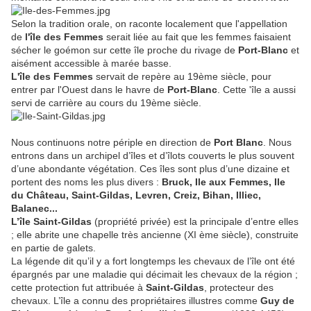
Selon la tradition orale, on raconte localement que l'appellation
de
l'île des Femmes
serait liée au fait que les femmes faisaient
sécher le goémon sur cette île proche du rivage de
Port-Blanc
et
aisément accessible à marée basse.
L'île des Femmes
servait de repère au 19ème siècle, pour
entrer par l'Ouest dans le havre de
Port-Blanc
. Cette 'île a aussi
servi de carrière au cours du 19ème siècle.
Nous continuons notre périple en direction de
Port Blanc
. Nous
entrons dans un archipel d’îles et d’îlots couverts le plus souvent
d’une abondante végétation. Ces îles sont plus d’une dizaine et
portent des noms les plus divers :
Bruck, Ile aux Femmes, Ile
du Château, Saint-Gildas, Levren, Creiz, Bihan, Illiec,
Balanec...
L’île Saint-Gildas
(propriété privée) est la principale d’entre elles
; elle abrite une chapelle très ancienne (XI ème siècle), construite
en partie de galets.
La légende dit qu’il y a fort longtemps les chevaux de l’île ont été
épargnés par une maladie qui décimait les chevaux de la région ;
cette protection fut attribuée à
Saint-Gildas
, protecteur des
chevaux. L’île a connu des propriétaires illustres comme
Guy de