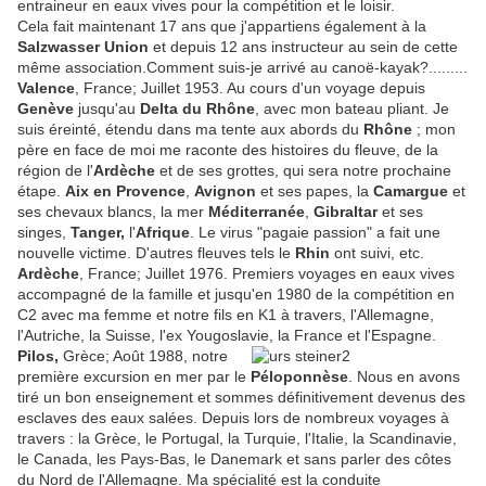
entraineur en eaux vives pour la compétition et le loisir.
Cela fait maintenant 17 ans que j'appartiens également à la
Salzwasser Union
et depuis 12 ans instructeur au sein de cette
même association.Comment suis-je arrivé au canoë-kayak?.........
Valence
, France; Juillet 1953. Au cours d'un voyage depuis
Genève
jusqu'au
Delta du Rhône
, avec mon bateau pliant. Je
suis éreinté, étendu dans ma tente aux abords du
Rhône
; mon
père en face de moi me raconte des histoires du fleuve, de la
région de l'
Ardèche
et de ses grottes, qui sera notre prochaine
étape.
Aix en Provence
,
Avignon
et ses papes, la
Camargue
et
ses chevaux blancs, la mer
Méditerranée
,
Gibraltar
et ses
singes,
Tanger,
l'
Afrique
. Le virus "pagaie passion" a fait une
nouvelle victime. D'autres fleuves tels le
Rhin
ont suivi, etc.
Ardèche
, France; Juillet 1976. Premiers voyages en eaux vives
accompagné de la famille et jusqu'en 1980 de la compétition en
C2 avec ma femme et notre fils en K1 à travers, l'Allemagne,
l'Autriche, la Suisse, l'ex Yougoslavie, la France et l'Espagne.
Pilos,
Grèce; Août 1988, notre
première excursion en mer par le
Péloponnèse
. Nous en avons
tiré un bon enseignement et sommes définitivement devenus des
esclaves des eaux salées. Depuis lors de nombreux voyages à
travers : la Grèce, le Portugal, la Turquie, l'Italie, la Scandinavie,
le Canada, les Pays-Bas, le Danemark et sans parler des côtes
du Nord de l'Allemagne. Ma spécialité est la conduite