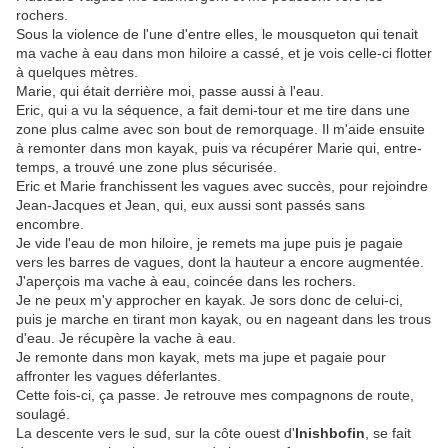
rochers.
Sous la violence de l'une d'entre elles, le mousqueton qui tenait
ma vache à eau dans mon hiloire a cassé, et je vois celle-ci flotter
à quelques mètres.
Marie, qui était derrière moi, passe aussi à l'eau.
Eric, qui a vu la séquence, a fait demi-tour et me tire dans une
zone plus calme avec son bout de remorquage. Il m'aide ensuite
à remonter dans mon kayak, puis va récupérer Marie qui, entre-
temps, a trouvé une zone plus sécurisée.
Eric et Marie franchissent les vagues avec succès, pour rejoindre
Jean-Jacques et Jean, qui, eux aussi sont passés sans
encombre.
Je vide l'eau de mon hiloire, je remets ma jupe puis je pagaie
vers les barres de vagues, dont la hauteur a encore augmentée.
J'aperçois ma vache à eau, coincée dans les rochers.
Je ne peux m'y approcher en kayak. Je sors donc de celui-ci,
puis je marche en tirant mon kayak, ou en nageant dans les trous
d'eau. Je récupère la vache à eau.
Je remonte dans mon kayak, mets ma jupe et pagaie pour
affronter les vagues déferlantes.
Cette fois-ci, ça passe. Je retrouve mes compagnons de route,
soulagé.
La descente vers le sud, sur la côte ouest d'
Inishbofin
, se fait