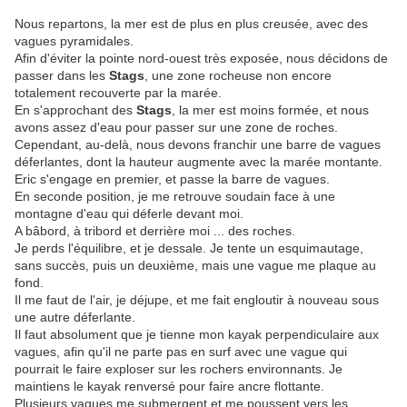
Nous repartons, la mer est de plus en plus creusée, avec des
vagues pyramidales.
Afin d'éviter la pointe nord-ouest très exposée, nous décidons de
passer dans les
Stags
, une zone rocheuse non encore
totalement recouverte par la marée.
En s'approchant des
Stags
, la mer est moins formée, et nous
avons assez d'eau pour passer sur une zone de roches.
Cependant, au-delà, nous devons franchir une barre de vagues
déferlantes, dont la hauteur augmente avec la marée montante.
Eric s'engage en premier, et passe la barre de vagues.
En seconde position, je me retrouve soudain face à une
montagne d'eau qui déferle devant moi.
A bâbord, à tribord et derrière moi ... des roches.
Je perds l'équilibre, et je dessale. Je tente un esquimautage,
sans succès, puis un deuxième, mais une vague me plaque au
fond.
Il me faut de l'air, je déjupe, et me fait engloutir à nouveau sous
une autre déferlante.
Il faut absolument que je tienne mon kayak perpendiculaire aux
vagues, afin qu'il ne parte pas en surf avec une vague qui
pourrait le faire exploser sur les rochers environnants. Je
maintiens le kayak renversé pour faire ancre flottante.
Plusieurs vagues me submergent et me poussent vers les