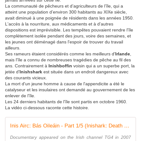
jamais arrivées sur cette île.
La communauté de pêcheurs et d’agriculteurs de l’île, qui a
atteint une population d’environ 300 habitants au XIXe siècle,
avait diminué à une poignée de résidents dans les années 1950.
L'accès à la nourriture, aux médicaments et à d'autres
dispositions est imprévisible. Les tempêtes pouvaient rendre l'île
complètement isolée pendant des jours, voire des semaines, et
les jeunes ont déménagé dans l'espoir de trouver du travail
ailleurs.
Ses rameurs étaient considérés comme les meilleurs d'
Irlande
,
mais l'île a connu de nombreuses tragédies de pêche au fil des
ans. Contrairement à
Inishboffin
voisin qui a un superbe port, la
jetée d'
Inishshark
est située dans un endroit dangereux avec
des courants vicieux.
La mort d'un jeune homme à cause de l'appendicite a été le
catalyseur et les insulaires ont demandé au gouvernement de les
enlever de l'île.
Les 24 derniers habitants de l'île sont partis en octobre 1960.
La vidéo ci-dessous raconte cette histoire.
Inis Airc: Bás Oileáin - Part 1/5 (Inishark: Death of an Island)
Documentary appeared on the Irish channel TG4 in 2007