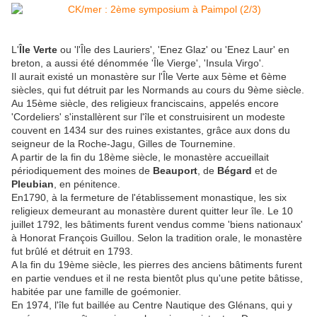
L'
Île Verte
ou 'l'Île des Lauriers', 'Enez Glaz' ou 'Enez Laur' en
breton, a aussi été dénommée 'Île Vierge', 'Insula Virgo'.
Il aurait existé un monastère sur l'Île Verte aux 5ème et 6ème
siècles, qui fut détruit par les Normands au cours du 9ème siècle.
Au 15ème siècle, des religieux franciscains, appelés encore
'Cordeliers' s'installèrent sur l'île et construisirent un modeste
couvent en 1434 sur des ruines existantes, grâce aux dons du
seigneur de la Roche-Jagu, Gilles de Tournemine.
A partir de la fin du 18ème siècle, le monastère accueillait
périodiquement des moines de
Beauport
, de
Bégard
et de
Pleubian
, en pénitence.
En1790, à la fermeture de l'établissement monastique, les six
religieux demeurant au monastère durent quitter leur île. Le 10
juillet 1792, les bâtiments furent vendus comme 'biens nationaux'
à Honorat François Guillou. Selon la tradition orale, le monastère
fut brûlé et détruit en 1793.
A la fin du 19ème siècle, les pierres des anciens bâtiments furent
en partie vendues et il ne resta bientôt plus qu'une petite bâtisse,
habitée par une famille de goémonier.
En 1974, l'île fut baillée au Centre Nautique des Glénans, qui y