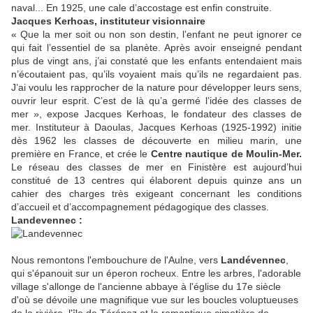
naval... En 1925, une cale d’accostage est enfin construite.
Jacques Kerhoas, instituteur visionnaire
« Que la
mer
soit ou non son destin, l’enfant ne peut ignorer ce
qui fait l’essentiel de sa planète. Après avoir enseigné pendant
plus de vingt ans, j’ai constaté que les enfants entendaient mais
n’écoutaient pas, qu’ils voyaient mais qu’ils ne regardaient pas.
J’ai voulu les rapprocher de la nature pour développer leurs sens,
ouvrir leur esprit. C’est de là qu’a germé l’idée des classes de
mer
», expose Jacques Kerhoas, le fondateur des classes de
mer
. Instituteur à
Daoulas
, Jacques Kerhoas (1925-1992) initie
dès 1962 les classes de découverte en milieu marin, une
première en France, et crée le
Centre nautique de
Moulin
-
Mer
.
Le réseau des classes de
mer
en Finistère est aujourd’hui
constitué de 13 centres qui élaborent depuis quinze ans un
cahier des charges très exigeant concernant les conditions
d’accueil et d’accompagnement pédagogique des classes.
Landevennec :
Nous remontons l'embouchure de l'Aulne, vers
Landévennec
,
qui s'épanouit sur un éperon rocheux. Entre les arbres, l'adorable
village s'allonge de l'ancienne abbaye à l'église du 17e siècle
d'où se dévoile une magnifique vue sur les boucles voluptueuses