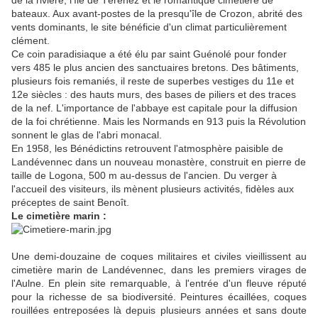
de la rivière, l'île de Térénez et le romantique cimetière de
bateaux. Aux avant-postes de la presqu'île de Crozon, abrité des
vents dominants, le site bénéficie d'un climat particulièrement
clément.
Ce coin paradisiaque a été élu par saint Guénolé pour fonder
vers 485 le plus ancien des sanctuaires bretons. Des bâtiments,
plusieurs fois remaniés, il reste de superbes vestiges du 11e et
12e siècles : des hauts murs, des bases de piliers et des traces
de la nef. L'importance de l'abbaye est capitale pour la diffusion
de la foi chrétienne. Mais les Normands en 913 puis la Révolution
sonnent le glas de l'abri monacal.
En 1958, les Bénédictins retrouvent l'atmosphère paisible de
Landévennec dans un nouveau monastère, construit en pierre de
taille de Logona, 500 m au-dessus de l'ancien. Du verger à
l'accueil des visiteurs, ils mènent plusieurs activités, fidèles aux
préceptes de saint Benoît.
Le cimetière marin :
Une demi-douzaine de coques militaires et civiles vieillissent au
cimetière marin de Landévennec, dans les premiers virages de
l'Aulne. En plein site remarquable, à l'entrée d'un fleuve réputé
pour la richesse de sa biodiversité. Peintures écaillées, coques
rouillées entreposées là depuis plusieurs années et sans doute