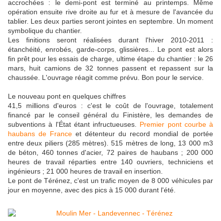
accrochées : le demi-pont est terminé au printemps. Même
opération ensuite rive droite au fur et à mesure de l'avancée du
tablier. Les deux parties seront jointes en septembre. Un moment
symbolique du chantier.
Les finitions seront réalisées durant l'hiver 2010-2011 :
étanchéité, enrobés, garde-corps, glissières... Le pont est alors
fin prêt pour les essais de charge, ultime étape du chantier : le 26
mars, huit camions de 32 tonnes passent et repassent sur la
chaussée. L'ouvrage réagit comme prévu. Bon pour le service.
Le nouveau pont en quelques chiffres
41,5 millions d'euros : c'est le coût de l'ouvrage, totalement
financé par le conseil général du Finistère, les demandes de
subventions à l'État étant infructueuses.
Premier pont courbe à
haubans de France
et détenteur du record mondial de portée
entre deux piliers (285 mètres). 515 mètres de long, 13 000 m3
de béton, 460 tonnes d'acier, 72 paires de haubans ; 200 000
heures de travail réparties entre 140 ouvriers, techniciens et
ingénieurs ; 21 000 heures de travail en insertion.
Le pont de Térénez, c'est un trafic moyen de 8 000 véhicules par
jour en moyenne, avec des pics à 15 000 durant l'été.