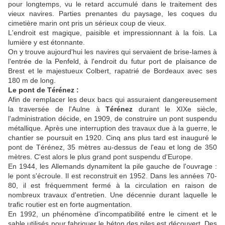
pour longtemps, vu le retard accumulé dans le traitement des
vieux navires. Parties prenantes du paysage, les coques du
cimetière marin ont pris un sérieux coup de vieux.
L'endroit est magique, paisible et impressionnant à la fois. La
lumière y est étonnante.
On y trouve aujourd'hui les navires qui servaient de brise-lames à
l'entrée de la Penfeld, à l'endroit du futur port de plaisance de
Brest et le majestueux Colbert, rapatrié de Bordeaux avec ses
180 m de long.
Le pont de Térénez :
Afin de remplacer les deux bacs qui assuraient dangereusement
la traversée de l'Aulne à
Térénez
durant le XIXe siècle,
l'administration décide, en 1909, de construire un pont suspendu
métallique. Après une interruption des travaux due à la guerre, le
chantier se poursuit en 1920. Cinq ans plus tard est inauguré le
pont de Térénez, 35 mètres au-dessus de l'eau et long de 350
mètres. C'est alors le plus grand pont suspendu d'Europe.
En 1944, les Allemands dynamitent la pile gauche de l'ouvrage :
le pont s'écroule. Il est reconstruit en 1952. Dans les années 70-
80, il est fréquemment fermé à la circulation en raison de
nombreux travaux d'entretien. Une décennie durant laquelle le
trafic routier est en forte augmentation.
En 1992, un phénomène d'incompatibilité entre le ciment et le
sable utilisés pour fabriquer le béton des piles est découvert. Des