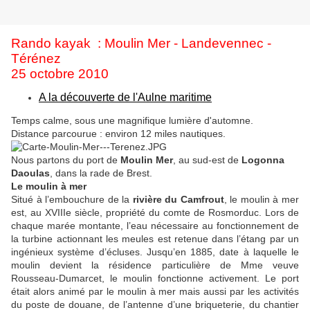
Rando kayak : Moulin Mer - Landevennec -
Térénez
25 octobre 2010
A la découverte de l'Aulne maritime
Temps calme, sous une magnifique lumière d'automne.
Distance parcourue : environ 12 miles nautiques.
Nous partons du port de
Moulin Mer
, au sud-est de
Logonna
Daoulas
, dans la rade de Brest.
Le
moulin
à
mer
Situé à l’embouchure de la
rivière du Camfrout
, le
moulin
à
mer
est, au XVIIIe siècle, propriété du comte de Rosmorduc. Lors de
chaque marée montante, l’eau nécessaire au fonctionnement de
la turbine actionnant les meules est retenue dans l’étang par un
ingénieux système d’écluses. Jusqu’en 1885, date à laquelle le
moulin
devient la résidence particulière de Mme veuve
Rousseau-Dumarcet, le
moulin
fonctionne activement. Le port
était alors animé par le
moulin
à
mer
mais aussi par les activités
du poste de douane, de l’antenne d’une briqueterie, du chantier