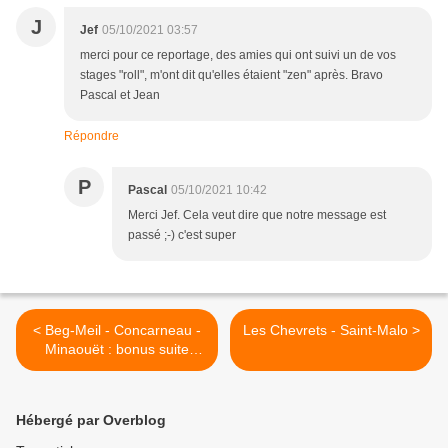
J
Jef
05/10/2021 03:57
merci pour ce reportage, des amies qui ont suivi un de vos
stages "roll", m'ont dit qu'elles étaient "zen" après. Bravo
Pascal et Jean
Répondre
P
Pascal
05/10/2021 10:42
Merci Jef. Cela veut dire que notre message est
passé ;-) c'est super
< Beg-Meil - Concarneau -
Les Chevrets - Saint-Malo >
Minaouët : bonus suite
week-end CK/mer
Hébergé par Overblog