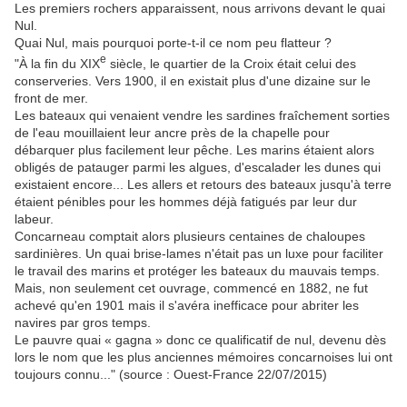
Les premiers rochers apparaissent, nous arrivons devant le quai
Nul.
Quai Nul, mais pourquoi porte-t-il ce nom peu flatteur ?
e
"À la fin du XIX
siècle, le quartier de la Croix était celui des
conserveries. Vers 1900, il en existait plus d'une dizaine sur le
front de mer.
Les bateaux qui venaient vendre les sardines fraîchement sorties
de l'eau mouillaient leur ancre près de la chapelle pour
débarquer plus facilement leur pêche. Les marins étaient alors
obligés de patauger parmi les algues, d'escalader les dunes qui
existaient encore... Les allers et retours des bateaux jusqu'à terre
étaient pénibles pour les hommes déjà fatigués par leur dur
labeur.
Concarneau comptait alors plusieurs centaines de chaloupes
sardinières. Un quai brise-lames n'était pas un luxe pour faciliter
le travail des marins et protéger les bateaux du mauvais temps.
Mais, non seulement cet ouvrage, commencé en 1882, ne fut
achevé qu'en 1901 mais il s'avéra inefficace pour abriter les
navires par gros temps.
Le pauvre quai « gagna » donc ce qualificatif de nul, devenu dès
lors le nom que les plus anciennes mémoires concarnoises lui ont
toujours connu..." (source : Ouest-France 22/07/2015)