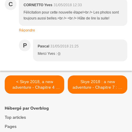
C
CORNETTO Yves
31/05/2018 12:33
Félicitation pour cette nouvelle étape!<br /> Les photos sont
toujours aussi belles.<br /> <br /> Hâte de lire la suite!
Répondre
P
Pascal
31/05/2018 21:25
Merci Yves :-))
< Skye 2018, a new
Skye 2018 : a new
adventure - Chapitre 4 :
adventure - Chapitre 7 : de
autour de Rum, de Kinloch
Canna à Soay, retour à
à Harris
Elgol >
Hébergé par Overblog
Top articles
Pages